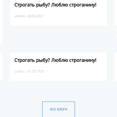
Строгать рыбу? Люблю строганину!
admin / 28.02.2021
Строгать рыбу? Люблю строганину!
Хочу с вами поделиться про один из лучших деликатесов
admin / 01.05.2020
в мире — якутская строганина.
ВСЕ БЛОГИ