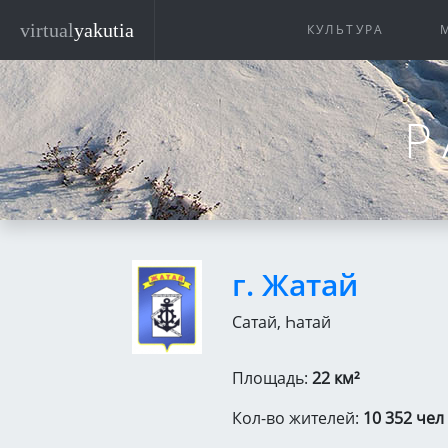
Перейти к основному содержанию
virtual
yakutia
КУЛЬТУРА
Р
г. Жатай
Сатай, Һатай
Площадь:
22 км²
Кол-во жителей:
10 352 чел 