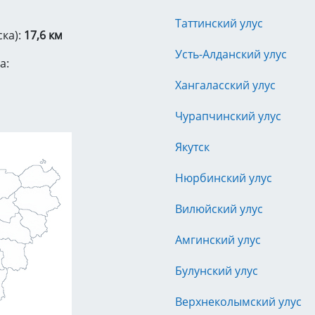
Таттинский улус
ска):
17,6 км
Усть-Алданский улус
а:
Хангаласский улус
Чурапчинский улус
Якутск
Нюрбинский улус
Вилюйский улус
Амгинский улус
Булунский улус
Верхнеколымский улус