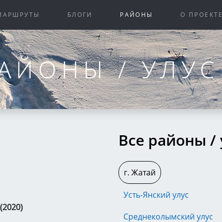
МАРШРУТЫ
БЛОГИ
РАЙОНЫ
О ПРОЕКТ
АЙОНЫ / УЛУ
Все районы /
г. Жатай
Усть-Янский улус
(2020)
Среднеколымский улус