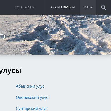
Е
КОНТАКТЫ
+7 914 110-10-84
RU
СЫ
 улусы
Абыйский улус
Оленекский улус
Сунтарский улус