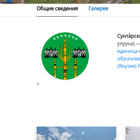
Общие сведения
Галерея
Сунта́рски
улууһа) 
единица
образов
(Якутия)
<