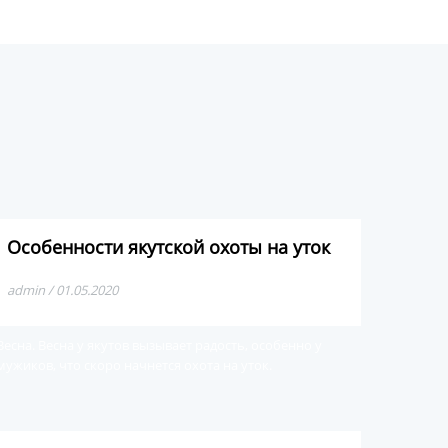
Особенности якутской охоты на уток
admin / 01.05.2020
Весна. Весна у якутов вызывает радость, особенно у
мужиков, что скоро начнется охота на уток.