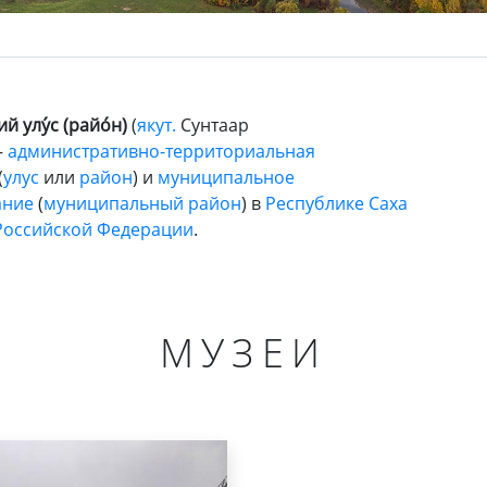
й улу́с (райо́н)
(
якут.
Сунтаар
—
административно-территориальная
(
улус
или
район
) и
муниципальное
ание
(
муниципальный район
) в
Республике Саха
Российской Федерации
.
МУЗЕИ