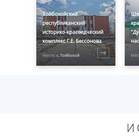
Тойбохойский
Ше
республиканский
кр
историко-краеведческий
“Д
комплекс Г.Е. Бессонова
нас
Место:
с. Тойбохой
Мес
И