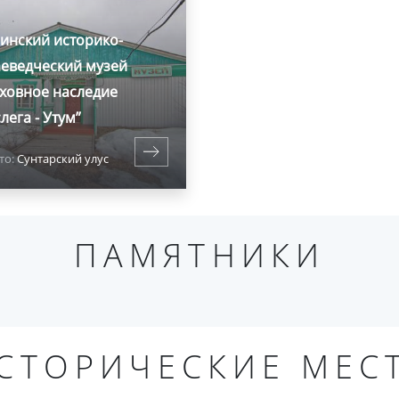
инский историко-
аеведческий музей
уховное наследие
лега - Утум”
то:
Сунтарский улус
ПАМЯТНИКИ
СТОРИЧЕСКИЕ МЕС