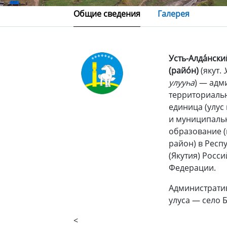
Общие сведения
Галерея
Усть-Алда́нский
(райо́н)
(якут.
улууһа
) — адм
территориаль
единица (улус
и муниципаль
образование 
район) в Респ
(Якутия) Росс
Федерации.
Администрати
улуса — село 
<