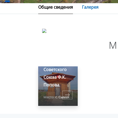
Общие сведения
Галерея
М
Батаринский
музей им.
Героя
Советского
Союза Ф.К.
Попова
Место:
с. Сымах