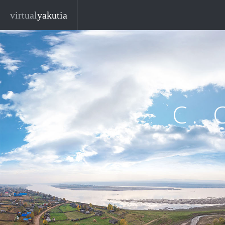
Перейти к основному содержанию
virtual
yakutia
С.