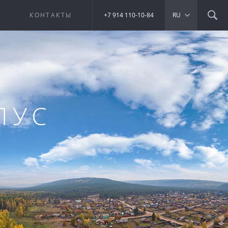
Е
КОНТАКТЫ
+7 914 110-10-84
RU
ЛУС