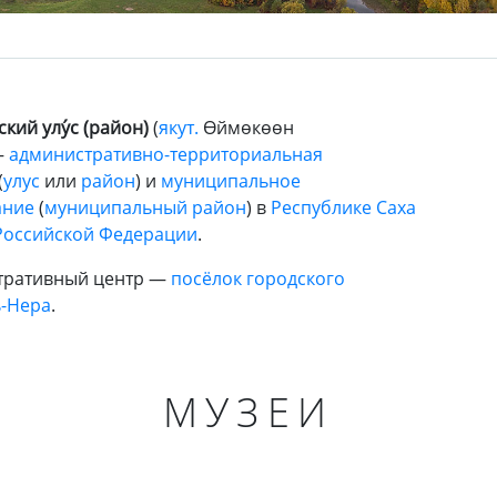
кий улу́с (район)
(
якут.
Өймөкөөн
—
административно-территориальная
(
улус
или
район
) и
муниципальное
ание
(
муниципальный район
) в
Республике Саха
Российской Федерации
.
тративный центр —
посёлок городского
ь-Нера
.
МУЗЕИ