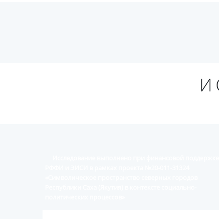
И
Исследование выполнено при финансовой поддержке
РФФИ и ЭИСИ в рамках проекта №20-011-31324
«Символическое пространство северных городов
Республики Саха (Якутия) в контексте социально-
политических процессов»