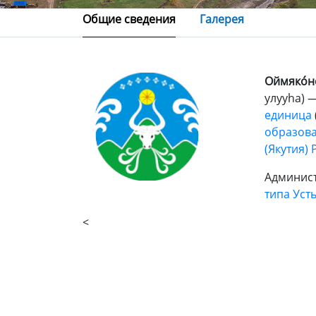
Общие сведения
Галерея
Оймяко́нс
улууhа) 
единица
образов
(Якутия)
Админис
типа
Уст
<