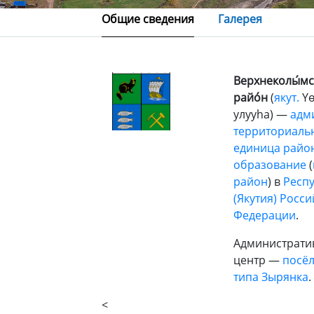
Общие сведения
Галерея
Верхнеколы́м
райо́н
(
якут.
Үө
улууhа) —
адм
территориаль
единица
райо
образование
(
район
) в
Респу
(Якутия)
Росси
Федерации
.
Администрати
центр —
посёл
типа
Зырянка
.
<