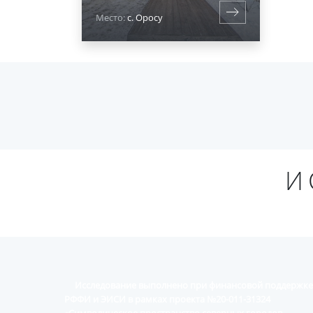
Место:
с. Оросу
И
Исследование выполнено при финансовой поддержке
РФФИ и ЭИСИ в рамках проекта №20-011-31324