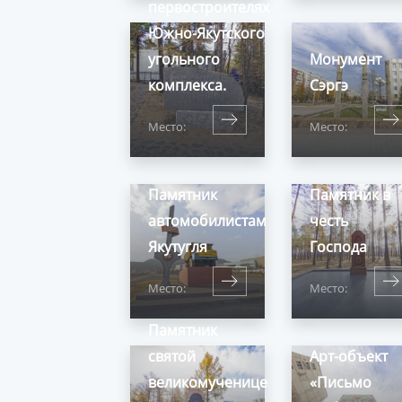
первостроителях
Южно-Якутского
угольного
Монумент
комплекса.
Сэргэ
Место:
Место:
Памятник
Памятник в
автомобилистам
честь
Якутугля
Господа
Место:
Место:
Памятник
святой
Арт-объект
великомученице
«Письмо