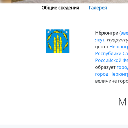
Общие сведения
Галерея
Не́рюнгри
(
эве
якут.
Нүөрүҥгү
центр
Нерюнгр
Республики Сах
Российской Ф
образует
горо
город Нерюнг
величине горо
М