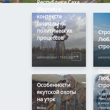
Республики Саха
(Якутия) в
контексте
социально-
политических
Стро
процессов
Люб
стро
administrator
/
15.03.2021
adminis
Стро
Люб
Особенности
стро
якутской охоты
Хочу с 
на уток
один и
в мире 
Весна.
строган