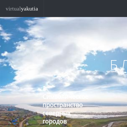
Перейти к основному содержанию
virtual
yakutia
Б
Символическое
пространство
северных
городов