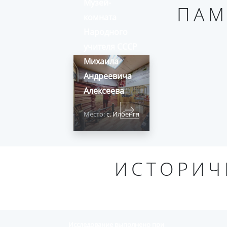
Музей-
ПАМ
комната
Народного
учителя СССР
Михаила
Андреевича
Алексеева
Место:
с. Илбенгя
ИСТОРИЧ
Исследование выполнено при