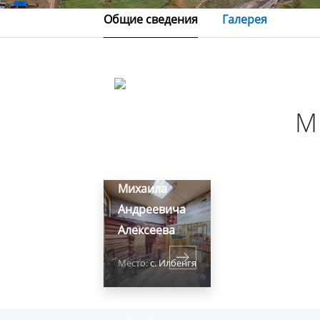
Общие сведения
Галерея
Музей-
М
комната
Народного
учителя СССР
Михаила
Андреевича
Алексеева
Место:
с. Илбенгя