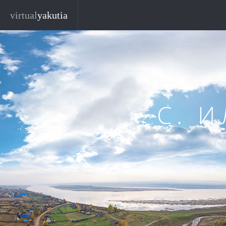
Перейти к основному содержанию
virtual
yakutia
С. 