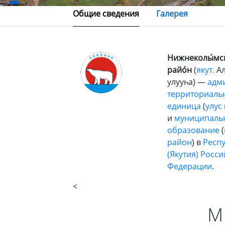
Общие сведения
Галерея
Нижнеколы́мс
райо́н
(
якут.
Ал
улууһа) —
адм
территориаль
единица
(
улус
и
муниципаль
образование
(
район
) в
Респу
(Якутия)
Росси
Федерации
.
<
М