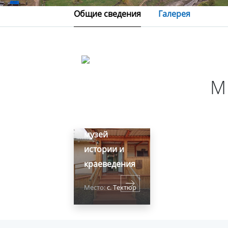
Общие сведения
Галерея
М
Техтюрский
музей
истории и
краеведения
Место:
с. Техтюр