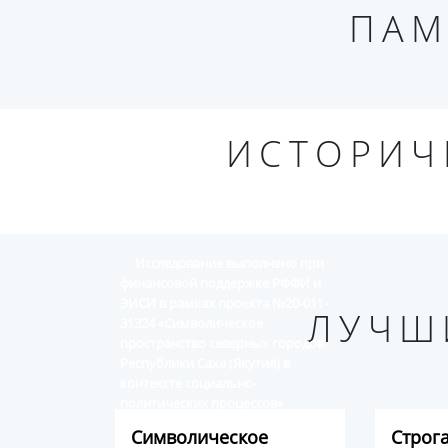
ПАМ
ИСТОРИЧ
Исследование выполнено при
финансовой поддержке РФФИ и
ЭИСИ в рамках проекта №20-011-
ЛУЧШ
31324 «Символическое
пространство северных городов
Республики Саха (Якутия) в
контексте социально-
политических процессов»
Символическое
Строг