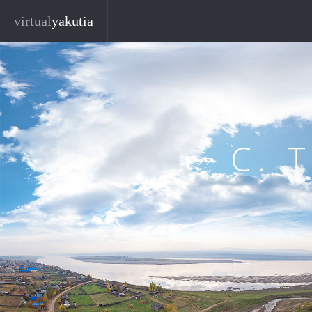
Перейти к основному содержанию
virtual
yakutia
С. 