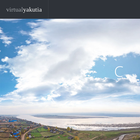
Перейти к основному содержанию
virtual
yakutia
С.