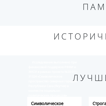
ПАМ
ИСТОРИЧ
Исследование выполнено при
финансовой поддержке РФФИ и
ЭИСИ в рамках проекта №20-011-
ЛУЧШ
31324 «Символическое
пространство северных городов
Республики Саха (Якутия) в
контексте социально-
политических процессов»
Символическое
Строг