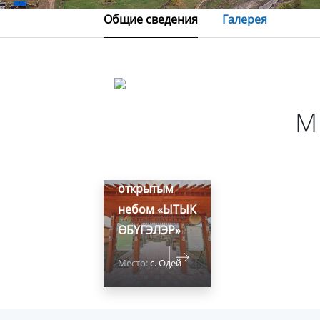
Общие сведения
Галерея
М
Музей под
открытым
небом «ЫТЫК
ӨБҮГЭЛЭР»
Место:
с. Одей