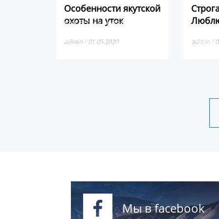
Особенности якутской
Строг
охоты на уток
Люблю
Весна. Весна у якутов вызывает
радость, особенно у мужиков, что
Хочу с ва
скоро начнется охота на уток.
admin / 01.05.2020
из лучших
admin / 0
якутская с
Мы в facebook