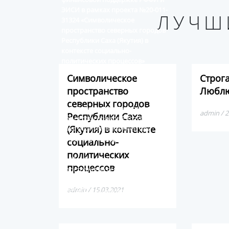
ЭИСИ в рамках проекта №20-011-
ЛУЧШ
31324 «Символическое
пространство северных городов
Республики Саха (Якутия) в
контексте социально-
политических процессов»
Символическое
Строг
пространство
Люблю
Виртуальный альбом историко-
северных городов
культурных памятников и арт-
admin / 2
Республики Саха
объектов городов Республики
(Якутия) в контексте
Саха (Якутия) выполнен при
финансовой поддержке РФФИ и
социально-
ЭИСИ в рамках проекта №20-011-
политических
31324 «Символическое
процессов
пространство северных городов
Республики Саха (Якутия) в
контексте социально-
admin / 15.03.2021
политических процессов»