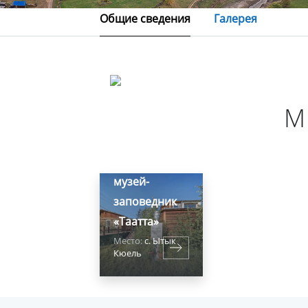
Общие сведения
Галерея
Ытык-
М
Кюельский
литературно-
художественный
музей-
заповедник
«Таатта»
Место:
с. Ытык
Кюель