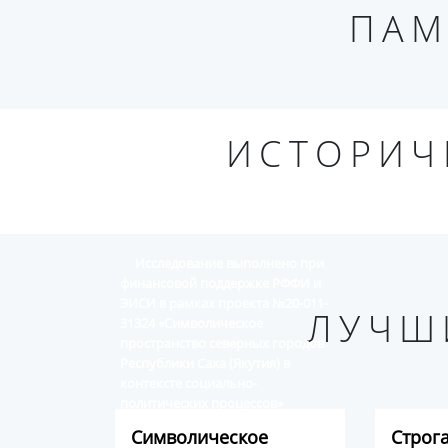
ПАМ
ИСТОРИЧ
Исследование выполнено при
финансовой поддержке РФФИ и
ЭИСИ в рамках проекта №20-011-
ЛУЧШ
31324 «Символическое
пространство северных городов
Республики Саха (Якутия) в
контексте социально-
политических процессов»
Символическое
Строг