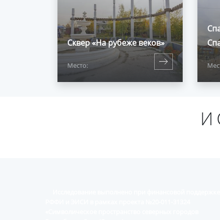
Сп
Сквер «На рубеже веков»
Сп
Место:
Мес
И
Исследование выполнено при финансовой поддержке
РФФИ и ЭИСИ в рамках проекта №20-011-31324
«Символическое пространство северных городов