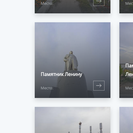
Место:
Мес
Па
Памятник Ленину
Ле
Место:
Мес