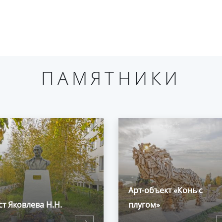
ПАМЯТНИКИ
Арт-объект «Конь с
т Яковлева Н.Н.
плугом»