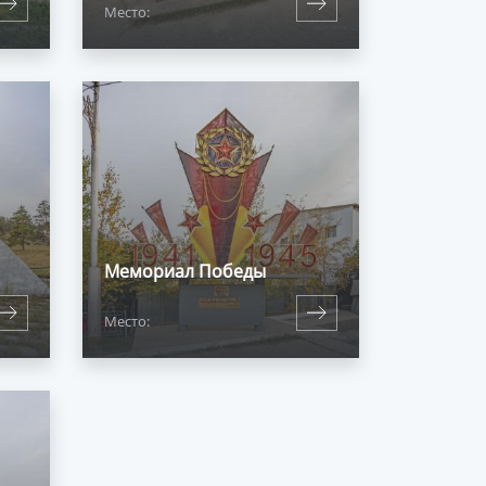
Место:
Мемориал Победы
Место: