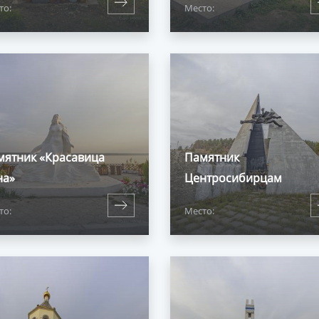
то:
Место:
мятник «Красавица
Памятник
на»
Центросибирцам
то:
Место: