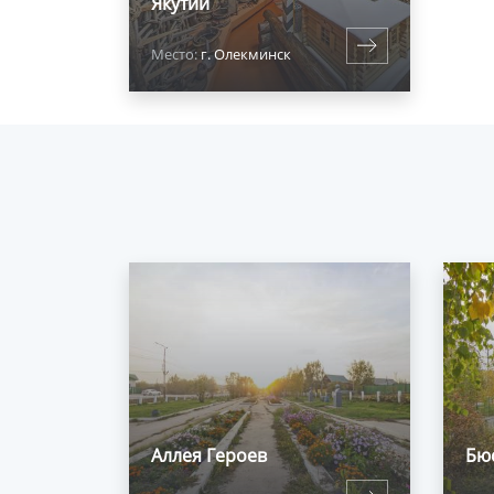
Якутии
Место:
г. Олекминск
Аллея Героев
Бюс