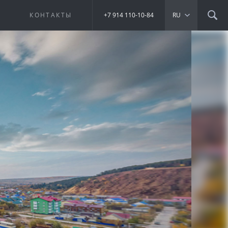
Е
КОНТАКТЫ
+7 914 110-10-84
RU
К