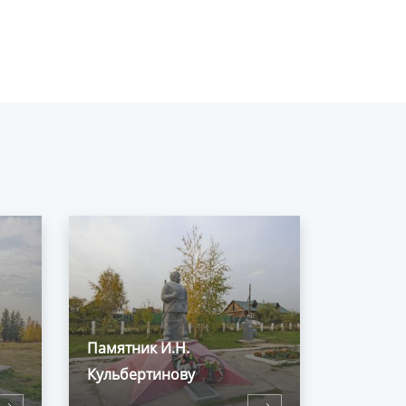
Памятник И.Н.
Кульбертинову