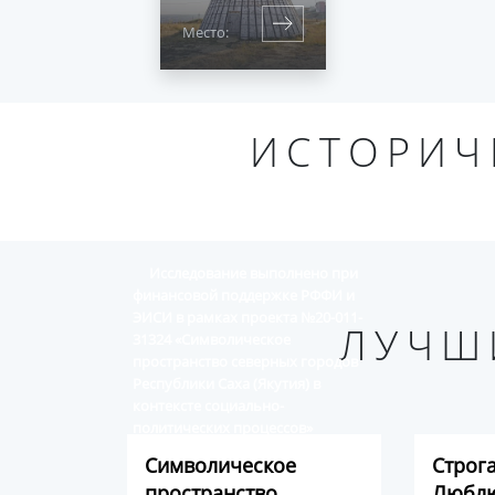
Место:
ИСТОРИЧ
Исследование выполнено при
финансовой поддержке РФФИ и
ЭИСИ в рамках проекта №20-011-
ЛУЧШ
31324 «Символическое
пространство северных городов
Республики Саха (Якутия) в
контексте социально-
политических процессов»
Символическое
Строг
пространство
Люблю