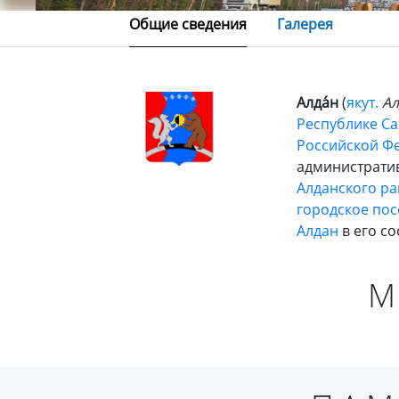
Общие сведения
Галерея
Алда́н
(
якут.
Ал
Республике Сах
Российской Ф
администрати
Алданского ра
городское пос
Алдан
в его со
М