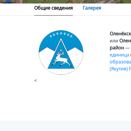
Общие сведения
Галерея
Оленёкск
или
Олен
район
—
единица
образов
(Якутия)
<