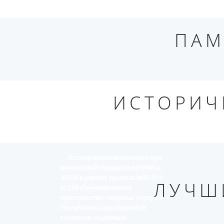
ПАМ
ИСТОРИЧ
Исследование выполнено при
финансовой поддержке РФФИ и
ЭИСИ в рамках проекта №20-011-
ЛУЧШ
31324 «Символическое
пространство северных городов
Республики Саха (Якутия) в
контексте социально-