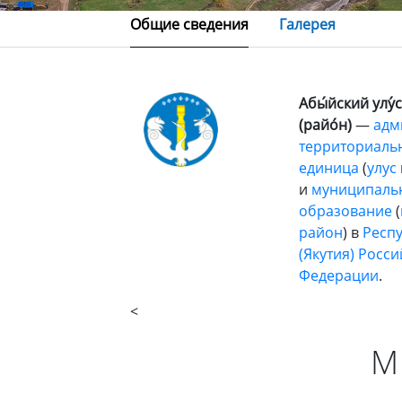
Общие сведения
Галерея
Абы́йский улу́с
(райо́н)
—
адм
территориаль
единица
(
улус
и
муниципаль
образование
(
район
) в
Респу
(Якутия)
Росси
Федерации
.
<
М