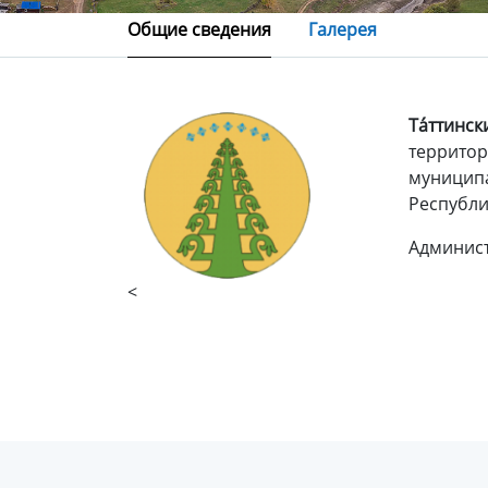
Общие сведения
Галерея
Та́ттинск
территор
муниципа
Республи
Админис
<