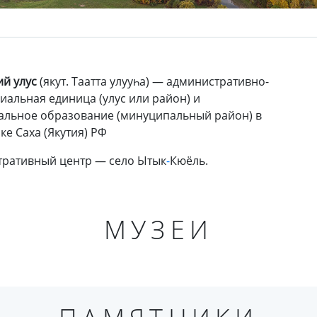
ий улус
(якут. Таатта улууһа) — административно-
иальная единица (улус или район) и
льное образование (минуципальный район) в
ке Саха (Якутия) РФ
тративный
центр — село Ытык
-
Кюёль.
МУЗЕИ