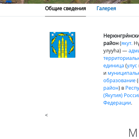
Общие сведения
Галерея
Нерюнгри́нск
район
(
якут.
Нү
улууhа) —
адм
территориаль
единица
(
улус
и
муниципаль
образование
(
район
) в
Респу
(Якутия)
Росси
Федерации
.
<
М