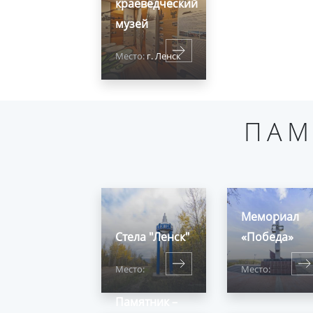
краеведческий
музей
Место:
г. Ленск
ПАМ
Мемориал
Стела "Ленск"
«Победа»
Место:
Место:
Памятник –