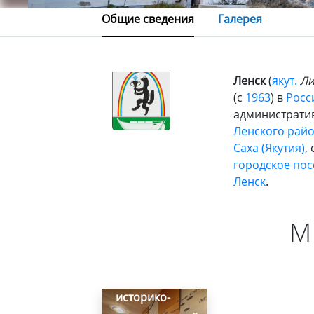
Общие сведения
Галерея
Ленск
(
якут.
Ли
(с
1963
) в
Росс
администрати
Ленского рай
Саха (Якутия)
,
городское пос
Ленск
.
М
Ленский
историко-