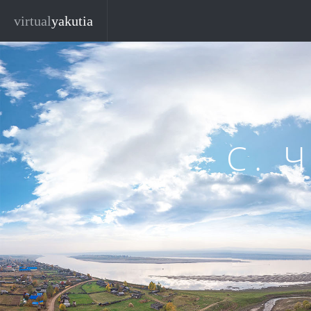
Перейти к основному содержанию
virtual
yakutia
С. 