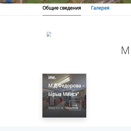
Общие сведения
Галерея
Выставочно-
экспозиционный
зал “Музей
М
семьи
Ксенофонтовых”
МУК ЦК “Эркээйи
им.
М.Д.Федорова –
Ырыа Миисэ”
Место:
с. Чкалов