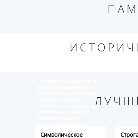
ПАМ
ИСТОРИЧ
Исследование выполнено при
финансовой поддержке РФФИ и
ЭИСИ в рамках проекта №20-011-
ЛУЧШ
31324 «Символическое
пространство северных городов
Республики Саха (Якутия) в
контексте социально-
политических процессов»
Символическое
Строг