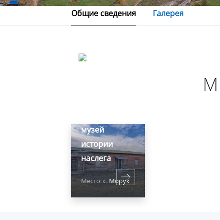
Общие сведения
Галерея
М
Морукский
музей
истории
наслега
Место:
с. Морук