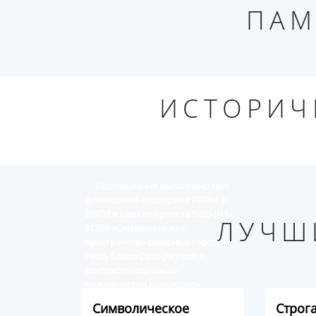
ПАМ
ИСТОРИЧ
Исследование выполнено при
финансовой поддержке РФФИ и
ЭИСИ в рамках проекта №20-011-
ЛУЧШ
31324 «Символическое
пространство северных городов
Республики Саха (Якутия) в
контексте социально-
политических процессов»
Символическое
Строг