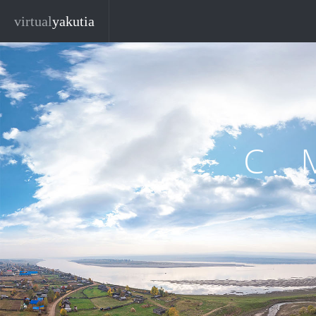
Перейти к основному содержанию
virtual
yakutia
С.