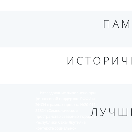
ПАМ
ИСТОРИЧ
Исследование выполнено при
финансовой поддержке РФФИ и
ЭИСИ в рамках проекта №20-011-
ЛУЧШ
31324 «Символическое
пространство северных городов
Республики Саха (Якутия) в
контексте социально-