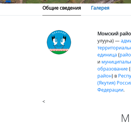
Общие сведения
Галерея
Момский райо
улууһа) —
адм
территориаль
единица
(
райо
и
муниципаль
образование
(
район
) в
Респу
(Якутия)
Росси
Федерации
.
<
М