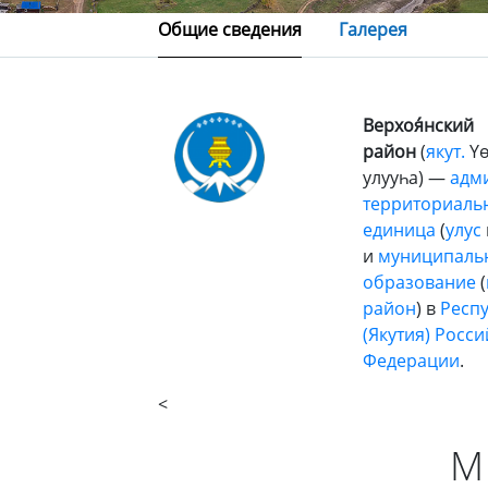
Общие сведения
Галерея
Верхоя́нский
район
(
якут.
Үө
улууһа) —
адм
территориаль
единица
(
улус
и
муниципаль
образование
(
район
) в
Респу
(Якутия)
Росси
Федерации
.
<
М