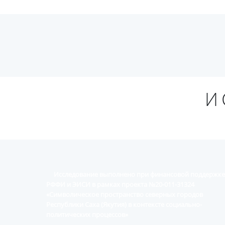
И
Исследование выполнено при финансовой поддержке
РФФИ и ЭИСИ в рамках проекта №20-011-31324
«Символическое пространство северных городов
Республики Саха (Якутия) в контексте социально-
политических процессов»