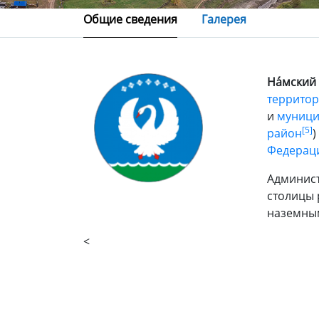
Общие сведения
Галерея
На́мский 
территор
и
муници
[5]
район
)
Федерац
Админис
столицы
наземным
<