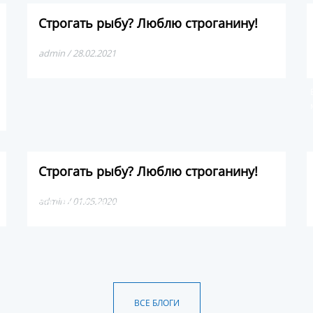
Строгать рыбу? Люблю строганину!
admin / 28.02.2021
Строгать рыбу? Люблю строганину!
Хочу с вами поделиться про один из лучших деликатесов
admin / 01.05.2020
в мире — якутская строганина.
ВСЕ БЛОГИ