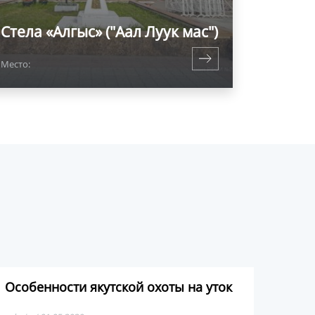
Стела «Алгыс» ("Аал Луук мас")
Место:
Особенности якутской охоты на уток