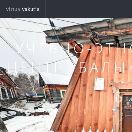
Перейти к основному содержанию
virtual
yakutia
УЧЕБНО-ЭТ
ЦЕНТР “БАЛЫ
ВИ