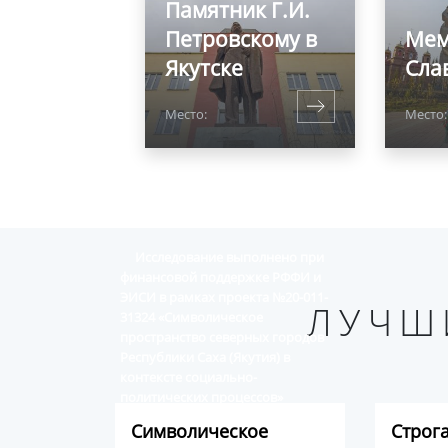
Памятник Г.И.
Петровскому в
Мем
Якутске
Сла
Место:
Место:
Исследование выполнено при
финансовой поддержке РФФИ и
ЭИСИ в рамках проекта №20-011-
ЛУЧШ
31324 «Символическое
пространство северных городов
Республики Саха (Якутия) в
контексте социально-
политических процессов»
Символическое
Строг