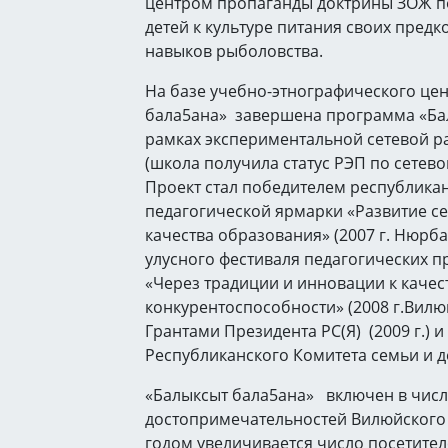
центром пропаганды доктрины ЗОЖ 
детей к культуре питания своих предк
навыков рыболовства.
На базе учебно-этнографического це
бала5ана» завершена программа «Ба
рамках экспериментальной сетевой ра
(школа получила статус РЭП по сетев
Проект стал победителем республика
педагогической ярмарки «Развитие се
качества образования» (2007 г. Нюрба
улусного фестиваля педагогических п
«Через традиции и инновации к качес
конкурентоспособности» (2008 г.Вилюй
Грантами Президента РС(Я) (2009 г.) и
Республиканского Комитета семьи и дет
«Балыксыт бала5ана» включен в чис
достопримечательностей Вилюйского 
годом увеличивается число посетител